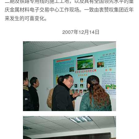
二期及铁路专用线的施工工地，以及具有全国领先水平的重
庆金属材料电子交易中心工作现场。一致由衷赞叹集团近年
来发生的可喜变化。
2007年12月14日