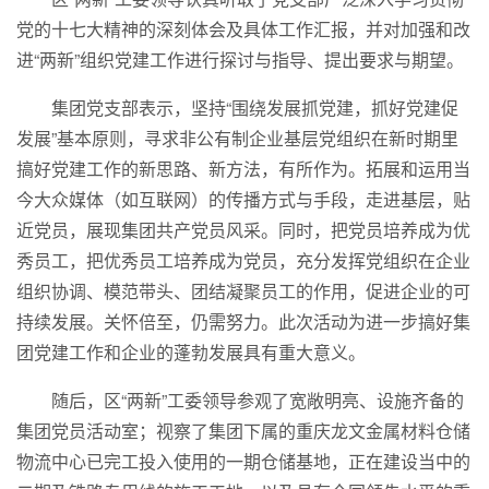
党的十七大精神的深刻体会及具体工作汇报，并对加强和改
进“两新”组织党建工作进行探讨与指导、提出要求与期望。
集团党支部表示，坚持“围绕发展抓党建，抓好党建促
发展”基本原则，寻求非公有制企业基层党组织在新时期里
搞好党建工作的新思路、新方法，有所作为。拓展和运用当
今大众媒体（如互联网）的传播方式与手段，走进基层，贴
近党员，展现集团共产党员风采。同时，把党员培养成为优
秀员工，把优秀员工培养成为党员，充分发挥党组织在企业
组织协调、模范带头、团结凝聚员工的作用，促进企业的可
持续发展。关怀倍至，仍需努力。此次活动为进一步搞好集
团党建工作和企业的蓬勃发展具有重大意义。
随后，区“两新”工委领导参观了宽敞明亮、设施齐备的
集团党员活动室；视察了集团下属的重庆龙文金属材料仓储
物流中心已完工投入使用的一期仓储基地，正在建设当中的