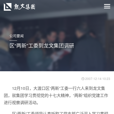
公司要闻
区“两新”工委到龙文集团调研
2007-12-14 10:23
12月10日，大渡口区“两新”工委一行六人来到龙文集
团，就集团学习贯彻党的十七大精神，“两新”组织党建工作
进行视察调研活动。
区“两新”工委领导认真听取了党支部广泛深入学习贯彻