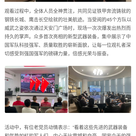
观看过程中，全体人员全神贯注，共同见证铁甲奔流铸就的
钢铁长城、鹰击长空绘就的壮美航迹。当受阅的45个方队以
威武之姿依次通过天安门广场时，现场一次次爆发出热烈而
持久的掌声。众多首次亮相的新型武器装备，集中展示了中
国军队科技强军、质量取胜的崭新面貌，让每一位观礼者深
切感受到强国强军的磅礴力量，倍感光荣与振奋。
活动中，有位老党员动情表示：“看着这些先进的武器装备
和气势如虹的军人们，内心无比震撼和自豪。国家今天的强