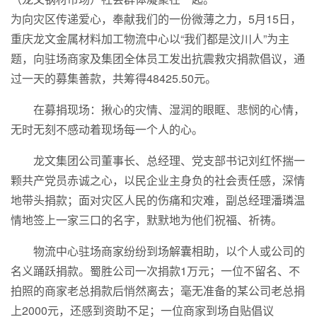
为向灾区传递爱心，奉献我们的一份微薄之力，5月15日，
重庆龙文金属材料加工物流中心以“我们都是汶川人”为主
题，向驻场商家及集团全体员工发出抗震救灾捐款倡议，通
过一天的募集善款，共筹得48425.50元。
在募捐现场：揪心的灾情、湿润的眼眶、悲悯的心情，
无时无刻不感动着现场每一个人的心。
龙文集团公司董事长、总经理、党支部书记刘红怀揣一
颗共产党员赤诚之心，以民企业主身负的社会责任感，深情
地带头捐款；面对灾区人民的伤痛和灾难，副总经理潘璘温
情地签上一家三口的名字，默默地为他们祝福、祈祷。
物流中心驻场商家纷纷到场解囊相助，以个人或公司的
名义踊跃捐款。蜀胜公司一次捐款1万元；一位不留名、不
拍照的商家老总捐款后悄然离去；毫无准备的某公司老总捐
上2000元，还感到资助不足；一位商家到场自贴倡议