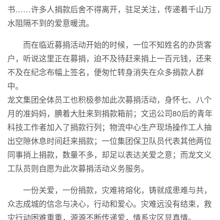
书……许多人捐款后舍不得离开，驻足关注，传递着千山万
水阻隔不到的爱意暖流。
而在临近募捐活动开始的时候，一位不知姓名的办货客
户，听说这里正在募捐，迫不及待赶来捐上一百元钱，还来
不及在纪念布幅上签名，便匆忙转身消失在众多捐款人群
中。
龙文集团全体员工也积极参加此次募捐活动，身怀七、八个
月的准妈妈，腆着大肚来到捐款箱前；文迅公司80后的青年
科技工作者加入了捐款行列；物流中心生产现场操作工人抽
出空隙休息时间赶来捐款；一位集团保卫队员代表其他两位
同事捎上捐款，数量不多，却足以表达关爱之意；而龙文义
工队员则自愿为此次募捐活动义务服务。
一份关爱，一份捐款，灾难将熔化，铸就成患难与共，
众志成城的信念与决心，行动和爱心。灾难远没有结束，救
灾行动困难重重，源源不断传递爱，情系灾区显真情。