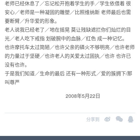
老师已经休息了／忘记松开抱着学生的手／学生依偎着 很
安心／老师是一种凝固的雕塑／比照维纳斯 老师最后也需
要断臂／升华爱的形象。
老人说我已经老了／地在摇晃 莫让残缺遮拦你们灿烂的目
光／老人吃下戒指 划破腕中的血脉／红色 成一种记忆。
也许摩托车太过简陋／也许父亲的磷火不够明亮／也许老师
的力量过于坚硬／也许老人的关爱太过固执／也许 也许已
没有也许。
于是我们知道／生命的最后 还有一种形式／爱的簇拥下/那
叫尊严
2008年5月22日
分享到