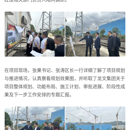
在项目现场，张果书记、张涛区长一行详细了解了项目规划
与推进情况，认真察看规划效果图，并听取了龙文集团关于
项目整体规划、功能布局、施工计划、审批进展、阶段性成
果及下一步工作安排的专题汇报。