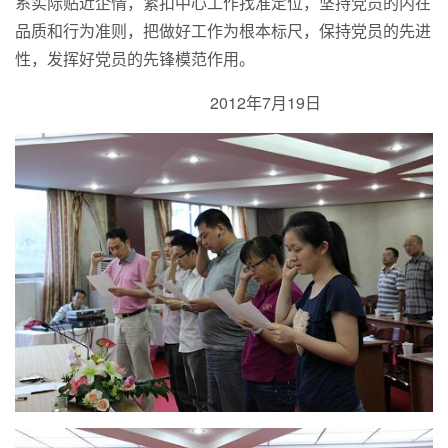
系实际贴近企情，紧扣中心工作找准定位，坚持党员的内在
品质和行为准则，把做好工作为根本标尺，保持党员的先进
性，发挥好党员的先锋模范作用。
2012年7月19日