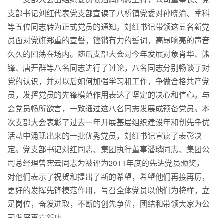
支部书记刘红代表党支部宣读了八桥镇党委对孙晓渝、季科
等五位同志转为正式党员的通知。刘红书记带领这五名新党
员面对党旗郑重的宣誓，铿锵有力的誓词，高昂响亮的声音
久久的回荡在场内。随后支部大会对今年发展对象肖华、熊
锋、唐开群等八名同志进行了讨论，八名同志分别畅谈了对
党的认识，并对以后如何加强学习和工作，争做合格共产党
员，发挥党员的先锋模范作用表达了坚定的决心和信心。与
会党员畅所欲言，一致通过这八名同志发展成预备党员。本
次支部大会表彰了过去一年开展基层组织建设年和创先争优
活动中涌现出来的一批优秀党员，刘红书记宣读了表彰决
定。党支部书记刘红同志、集团执行董事潘璘同志、集团公
司总经理曾宪云同志为被评为2011年度的先进党员颁奖，
对他们表示了祝贺和提出了新的希望，希望他们再接再厉，
更好的发挥先锋模范作用，号召全体党员以他们为榜样，立
足岗位，奋发进取，不断的创先争优，团结和带领大家为公
司发展再立新功。