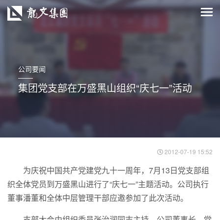
公司要闻
集团党支部在万盛黑山组织“庆七一”活动
2012-07-19 15:52
为庆祝中国共产党建党九十一周年，7月13日党支部组
织全体党员到万盛黑山进行了“庆七一”主题活动。公司执行
董事潘董和全体中层管理干部应邀参加了此次活动。
支部大会由组织委员张治润同志主持，公司董事长、党