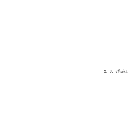
2、3、8栋施