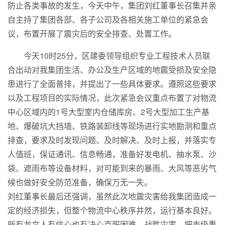
防止各类事故的发生，今天中午，集团刘红董事长召集并亲
自主持了集团各部、各子公司及各相关施工单位的紧急会
议，布置开展了震灾后的安全排查、处置工作。
今天10时25分，区建委领导组织专业工程技术人员联
合出动对我集团生活、办公及生产区域的地震受损及安全隐
患进行了全面普排，并提出了一些具体要求。遵照这些要求
以及工程项目的实际情况，此次紧急会议重点布置了对物流
中心区域内的1号大型室内仓储库房、2号大型加工生产基
地、爆破坑大挡墙、铁路装卸线等现场进行实地勘测和重点
排查，要求及时发现问题、及时解决、及时上报，并落实专
人值班，保证通讯、信息畅通，准备好发电机、抽水泵、沙
袋、遮雨布等设备材料，对可能到来的暴雨、大风等恶劣气
候也做好安全防范准备，确保万无一失。
刘红董事长最后还强调，虽然此次地震灾害给我集团造成一
定的经济损失，但整个物流中心秩序井然，运行基本良好。
所有龙文人有信心也有决心克服困难，战胜灾害，把市级重