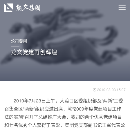
公司要闻
龙文党建再创辉煌
2010-08-03 15:07
2010年7月23日上午，大渡口区委组织部及“两新”工委
召集全区“两新”组织应邀出席，就“2009年度党建项目工作
法的实施”召开了总结推广大会，我司的两个优秀党建项目
和七名优秀个人获得了表彰，集团党支部副书记王军代表公