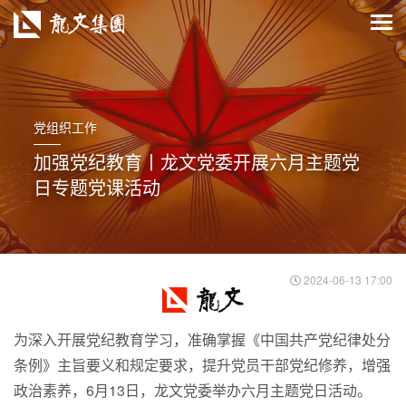
党组织工作
加强党纪教育丨龙文党委开展六月主题党
日专题党课活动
2024-06-13 17:00
为深入开展党纪教育学习，准确掌握《中国共产党纪律处分
条例》主旨要义和规定要求，提升党员干部党纪修养，增强
政治素养，6月13日，龙文党委举办六月主题党日活动。