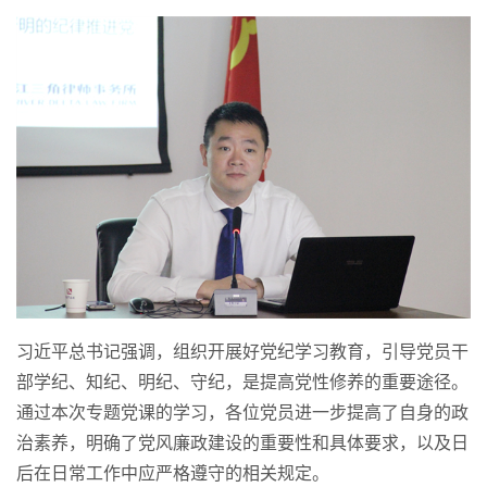
习近平总书记强调，组织开展好党纪学习教育，引导党员干
部学纪、知纪、明纪、守纪，是提高党性修养的重要途径。
通过本次专题党课的学习，各位党员进一步提高了自身的政
治素养，明确了党风廉政建设的重要性和具体要求，以及日
后在日常工作中应严格遵守的相关规定。