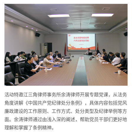
活动特邀江三角律师事务所余涛律师开展专题党课，从法务
角度讲解《中国共产党纪律处分条例》，具体内容包括党风
廉政建设的工作原则、工作方式、处分类型及纪律举例等方
面。余涛律师通过由浅入深的阐述，帮助党员干部们更好地
理解和掌握了条例精神。