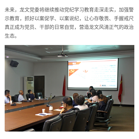
未来，龙文党委将继续推动党纪学习教育走深走实，加强警
示教育，抓好以案促学、以案说纪，让心存敬畏、手握戒尺
真正成为党员、干部的日常自觉，营造龙文风清正气的政治
生态。