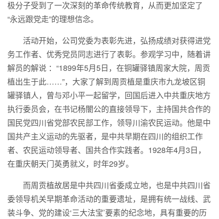
极分子受到了一次深刻的革命传统教育，从而更加坚定了
“永远跟党走”的理想信念。
活动开始，公司党委为表彰先进，弘扬成绩对获得进党
务工作者、优秀党员同志进行了表彰。参观学习中，随着讲
解员的解说 ：“1899年5月5日，在铜罐驿镇周家大院，周贡
植出生于此……”，大家了解到周贡植是重庆市九龙坡区铜
罐驿镇人，曾与邓小平一起留学，回国后进入中共重庆地方
执行委员会，在书记杨闇公的直接领导下，主持国共合作的
国民党四川省党部农民部工作，领导川渝农民运动。他是中
国共产主义运动的先驱者，是中共早期在四川的组织工作
者、农民运动领导者、国共合作实践者。1928年4月3日，
在重庆朝天门英勇就义，时年29岁。
而周贡植故居是中共四川省委成立地，也是中共四川省
委领导机关早期革命活动的重要遗址，是拥有统一战线、武
装斗争、党的建设‘三大法宝’要素的纪念地，具有重要的历